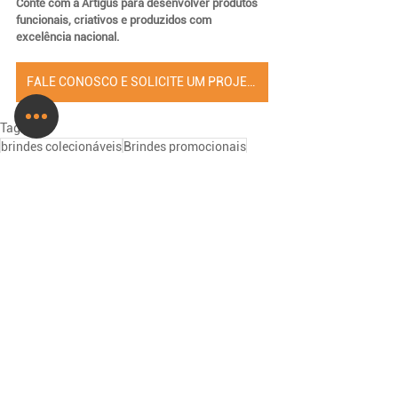
Conte com a Artigus para desenvolver produtos 
funcionais, criativos e produzidos com 
excelência nacional.
FALE CONOSCO E SOLICITE UM PROJETO
Tags:
brindes colecionáveis
Brindes promocionais
brindes corporativos
Chás Leão
Lançamentos & Novidades
Ver tudo
Posts recentes