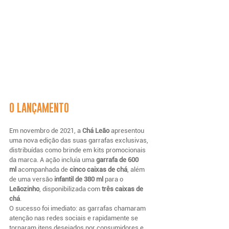
O LANÇAMENTO
Em novembro de 2021, a 
Chá Leão
 apresentou 
uma nova edição das suas garrafas exclusivas, 
distribuídas como brinde em kits promocionais 
da marca. A ação incluía uma 
garrafa de 600 
ml
 acompanhada de 
cinco caixas de chá
, além 
de uma versão 
infantil de 380 ml
 para o 
Leãozinho
, disponibilizada com 
três caixas de 
chá
.
O sucesso foi imediato: as garrafas chamaram 
atenção nas redes sociais e rapidamente se 
tornaram itens desejados por consumidores e 