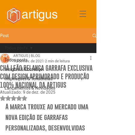
Post
Todos posts
ARTIGUS | BLOG
Todos posts
10 de nov. de 2021
2 min de leitura
CHÁ LEÃO RELANÇA GARRAFA EXCLUSIVA
Insights & Conteúdo
COM DESIGN APRIMORADO E PRODUÇÃO
Inspirações & Tendências
100% NACIONAL DA ARTIGUS
Lançamentos & Novidades
Atualizado:
9 de dez. de 2025
Avaliado com NaN de 5 estrelas.
A marca trouxe ao mercado uma 
nova edição de garrafas 
personalizadas, desenvolvidas 