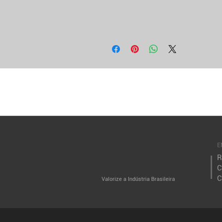
E
R
C
C
Valorize a
Indústria Brasileira