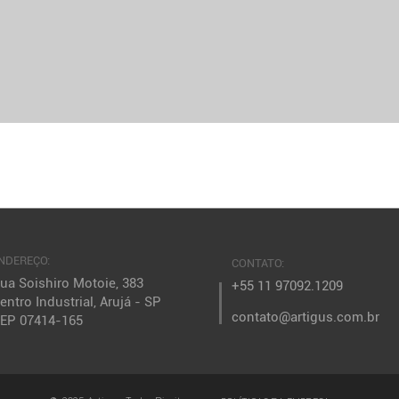
NDEREÇO:
CONTATO:
ua Soishiro Motoie, 383
+55 11 97092.1209
entro Industrial, Arujá - SP
contato@artigus.com.br
EP 07414-165