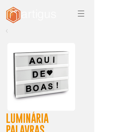
LUMINÁRIA
PALAVRAS