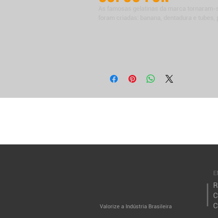
As famosas gelatinas da marca tornaram-s
foram criadas: banana, dentadura e tubes,
E
R
C
C
Valorize a
Indústria Brasileira