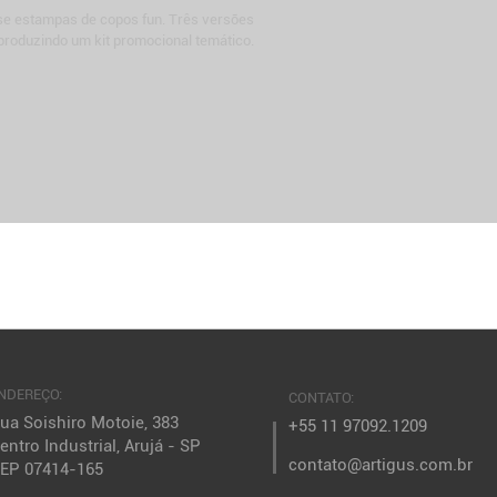
e estampas de copos fun. Três versões 
 produzindo um kit promocional temático.
NDEREÇO:
CONTATO:
ua Soishiro Motoie, 383
+55 11 97092.1209
entro Industrial, Arujá - SP
contato@artigus.com.br
EP 07414-165