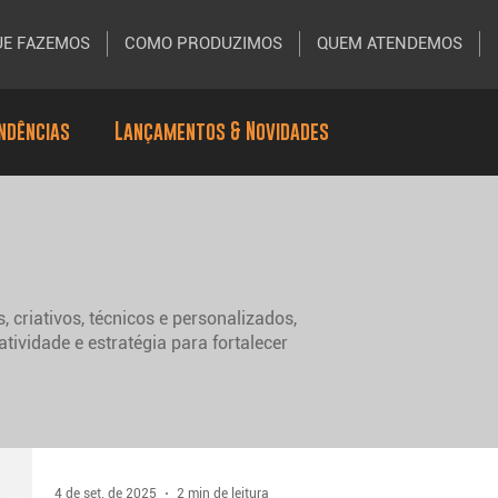
UE FAZEMOS
COMO PRODUZIMOS
QUEM ATENDEMOS
endências
Lançamentos & Novidades
criativos, técnicos e personalizados,
tividade e estratégia para fortalecer
4 de set. de 2025
2 min de leitura