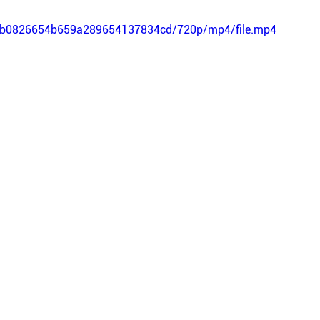
ef7b0826654b659a289654137834cd/720p/mp4/file.mp4