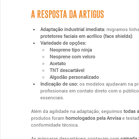
A RESPOSTA DA ARTIGUS
Adaptação industrial imediata:
 migramos linha
protetores faciais em acrílico (face shields)
.
Variedade de opções:
Neoprene tipo ninja
Neoprene com velcro
Acetato
TNT descartável
Algodão personalizado
Indicação de uso:
 os modelos ajudavam na pr
profissionais em contato direto com o público 
essenciais.
Além da agilidade na adaptação, seguimos 
todas 
produtos foram 
homologados pela Anvisa
 e testa
conformidade técnica.
As máscaras descartáveis contavam com 
camada t