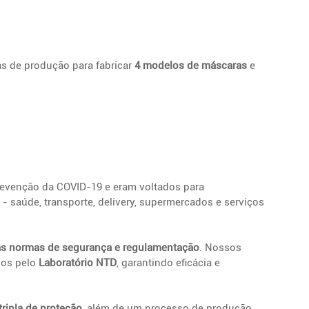
s de produção para fabricar 
4 modelos de máscaras
 e 
evenção da COVID-19 e eram voltados para 
- saúde, transporte, delivery, supermercados e serviços 
as normas de segurança e regulamentação
. Nossos 
dos pelo 
Laboratório NTD
, garantindo eficácia e 
ripla de proteção
, além de um processo de produção 