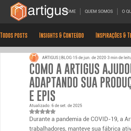
HOME
QUEM SOMOS
O Q
Todos posts
Insights & Conteúdo
Inspirações & T
ARTIGUS | BLOG
15 de jun. de 2020
3 min de leit
COMO A ARTIGUS AJUDO
ADAPTANDO SUA PRODU
E EPIS
Atualizado:
6 de set. de 2025
Avaliado com NaN de 5 estrelas.
Durante a pandemia de COVID-19, a Arti
trabalhadores, manteve sua fábrica ativ