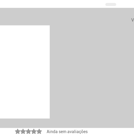
V
Avaliado com 0 de 5 estrelas.
Ainda sem avaliações