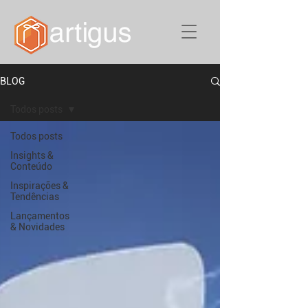
BLOG
Todos posts
Todos posts
Insights &
Conteúdo
Inspirações &
Tendências
Lançamentos
& Novidades