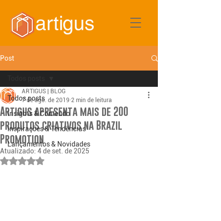
Post
Todos posts
ARTIGUS | BLOG
Todos posts
7 de ago. de 2019
2 min de leitura
Artigus apresenta mais de 200
Insights & Conteúdo
produtos criativos na Brazil
Inspirações & Tendências
Promotion
Lançamentos & Novidades
Atualizado:
4 de set. de 2025
Avaliado com NaN de 5 estrelas.