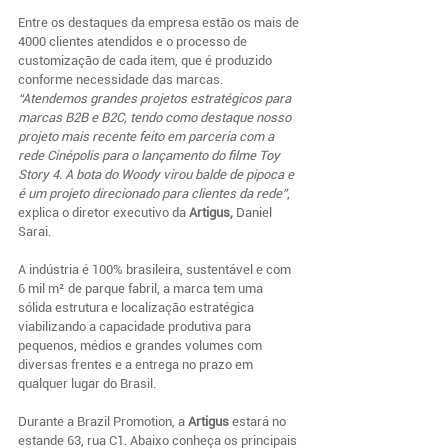
Entre os destaques da empresa estão os mais de 
4000 clientes atendidos e o processo de 
customização de cada item, que é produzido 
conforme necessidade das marcas. 
“Atendemos grandes projetos estratégicos para 
marcas B2B e B2C, tendo como destaque nosso 
projeto mais recente feito em parceria com a 
rede Cinépolis para o lançamento do filme Toy 
Story 4. A bota do Woody virou balde de pipoca e 
é um projeto direcionado para clientes da rede”
, 
explica o diretor executivo da 
Artigus,
 Daniel 
Sarai.
A indústria é 100% brasileira, sustentável e com 
6 mil m² de parque fabril, a marca tem uma 
sólida estrutura e localização estratégica 
viabilizando a capacidade produtiva para 
pequenos, médios e grandes volumes com 
diversas frentes e a entrega no prazo em 
qualquer lugar do Brasil.
Durante a Brazil Promotion, a 
Artigus
 estará no 
estande 63, rua C1. Abaixo conheça os principais 