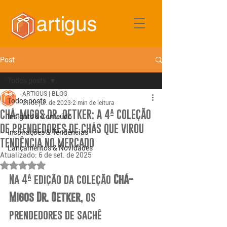
Post
Todos posts
ARTIGUS | BLOG
Todos posts
21 de jul. de 2023
2 min de leitura
CHÁ-MIGOS DR. OETKER: A 4ª COLEÇÃO
Insights & Conteúdo
DE PRENDEDORES DE CHÁS QUE VIROU
Inspirações & Tendências
TENDÊNCIA NO MERCADO
Lançamentos & Novidades
Atualizado:
6 de set. de 2025
Avaliado com NaN de 5 estrelas.
Na 4ª edição da coleção 
Chá-
Migos Dr. Oetker
, os 
prendedores de sachê 