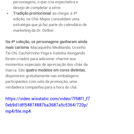
personagens, o que cria expectativa e 
desejo de completar a série.
Tradição promocional:
 ao chegar à 4ª 
edição, os Chá-Migos consolidam uma 
estratégia que já faz parte do calendário de 
marketing da Dr. Oetker.
Na 4ª coleção, os personagens ganharam ainda 
mais carisma
: Macaquinho Meditando, Ursinho 
Tai Chi, Cachorrinho Yoga e Gatinha Alongando 
foram criados para adicionar charme aos 
momentos especiais de apreciação dos chás da 
marca. São 
quatro modelos em cores distintas
, 
disponíveis gratuitamente nas embalagens 
participantes com selo da promoção, uma 
verdadeira companhia para a hora do chá.
https://video.wixstatic.com/video/7f58f1_f7
0eb9d1dff54874887ba3687a5c5364/720p/
mp4/file.mp4