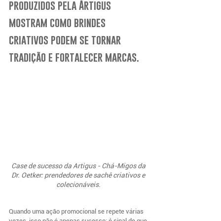
produzidos pela Artigus 
mostram como brindes 
criativos podem se tornar 
tradição e fortalecer marcas.
Case de sucesso da Artigus - Chá-Migos da 
Dr. Oetker: prendedores de sachê criativos e 
colecionáveis. 
Quando uma ação promocional se repete várias 
vezes, isso não é apenas sucesso: é sinal de que 