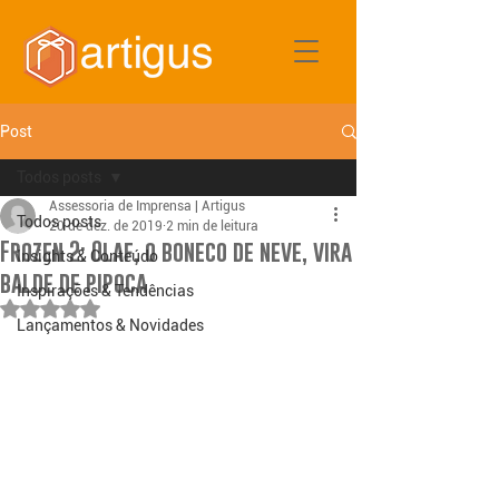
Post
Todos posts
Assessoria de Imprensa | Artigus
Todos posts
20 de dez. de 2019
2 min de leitura
Frozen 2: Olaf, o boneco de neve, vira
Insights & Conteúdo
balde de pipoca
Inspirações & Tendências
Avaliado com NaN de 5 estrelas.
Lançamentos & Novidades