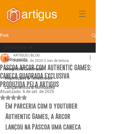
Post
Todos posts
ARTIGUS | BLOG
Todos posts
23 de abr. de 2020
2 min de leitura
PÁSCOA ARCOR COM AUTHENTIC GAMES:
Insights & Conteúdo
CANECA QUADRADA EXCLUSIVA
Inspirações & Tendências
PRODUZIDA PELA ARTIGUS
Lançamentos & Novidades
Atualizado:
6 de set. de 2025
Avaliado com NaN de 5 estrelas.
Em parceria com o youtuber 
Authentic Games, a Arcor 
lançou na Páscoa uma caneca 