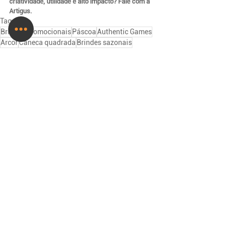
criatividade, utilidade e alto impacto? Fale com a 
Artigus.
Tags:
Brindes promocionais
Páscoa
Authentic Games
Arcor
Caneca quadrada
Brindes sazonais
Lançamentos & Novidades
Ver tudo
Posts recentes