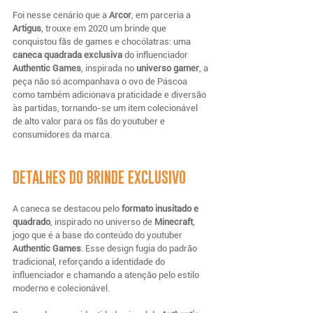
Foi nesse cenário que a 
Arcor
, em parceria a 
Artigus
, trouxe em 2020 um brinde que 
conquistou fãs de games e chocólatras: uma 
caneca quadrada exclusiva 
do influenciador 
Authentic Games
, inspirada no 
universo gamer
, a 
peça não só acompanhava o ovo de Páscoa 
como também adicionava praticidade e diversão 
às partidas, tornando-se um item colecionável 
de alto valor para os fãs do youtuber e 
consumidores da marca.
DETALHES DO BRINDE EXCLUSIVO
A caneca se destacou pelo 
formato inusitado e 
quadrado
, inspirado no universo de 
Minecraft
, 
jogo que é a base do conteúdo do youtuber 
Authentic Games
. Esse design fugia do padrão 
tradicional, reforçando a identidade do 
influenciador e chamando a atenção pelo estilo 
moderno e colecionável.